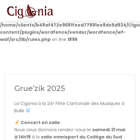
Deprecated
: preg_replace(): Passing null to parameter #3
($subject) of type array|string is deprecated in
/home/clients/b48af472e9681feed77891ee8dc5d934/Cigo
content/plugins/wordfence/vendor/wordfence/wf-
waf/src/lib/rules.php
on line
1896
Grue’zik 2025
La Cigonia à la 24ᵉ Fête Cantonale des Musiques à
Bulle
Concert en salle
:
Nous vous donnons rendez-vous le
samedi 31 mai
à 14h19
à la
salle omnisport du Collège du Sud