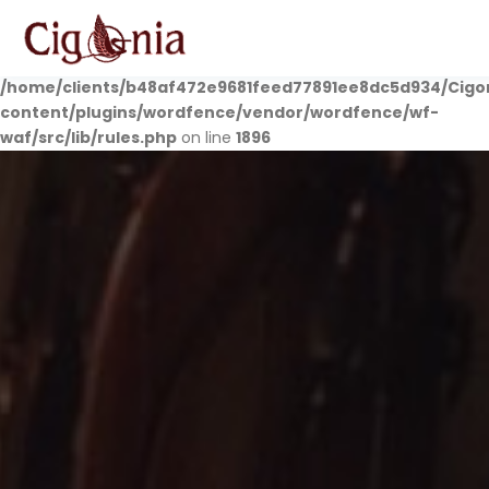
Deprecated
: preg_replace(): Passing null to parameter #3
($subject) of type array|string is deprecated in
/home/clients/b48af472e9681feed77891ee8dc5d934/Cigo
content/plugins/wordfence/vendor/wordfence/wf-
waf/src/lib/rules.php
on line
1896