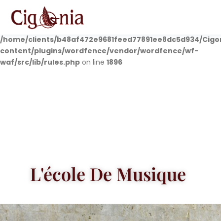
Deprecated
: preg_replace(): Passing null to parameter #3
($subject) of type array|string is deprecated in
/home/clients/b48af472e9681feed77891ee8dc5d934/Cigo
content/plugins/wordfence/vendor/wordfence/wf-
waf/src/lib/rules.php
on line
1896
L'école De Musique